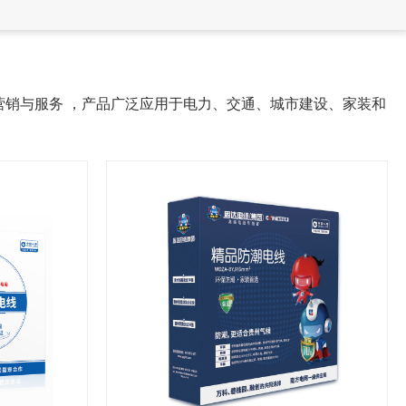
营销与服务 ，产品广泛应用于电力、交通、城市建设、家装和