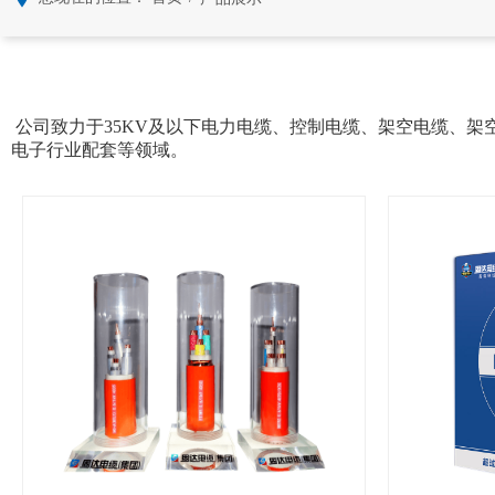
公司致力于35KV及以下电力电缆、控制电缆、架空电缆、架
电子行业配套等领域。