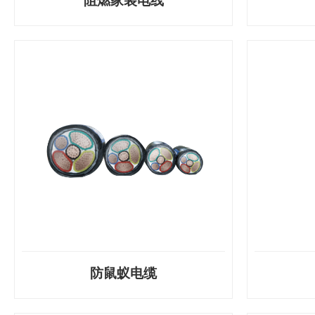
阻燃家装电线
防鼠蚁电缆