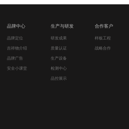
品牌中心
生产与研发
合作客户
品牌定位
研发成果
样板工程
吉祥物介绍
质量认证
战略合作
品牌广告
生产设备
安全小课堂
检测中心
品控展示