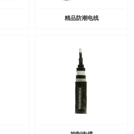
精品防潮电线